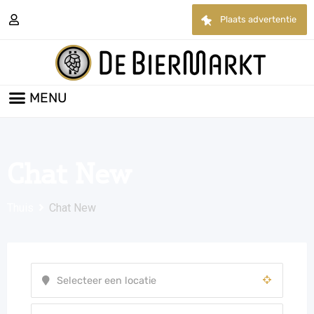
Plaats advertentie
Chat New
Thuis
Chat New