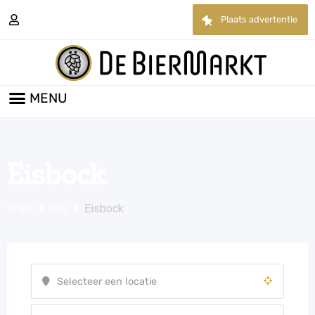
Plaats advertentie
Eisbock
Thuis
Bier
Eisbock