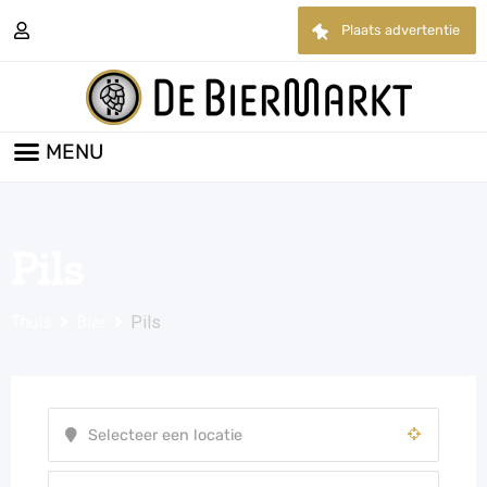
Plaats advertentie
Pils
Thuis
Bier
Pils