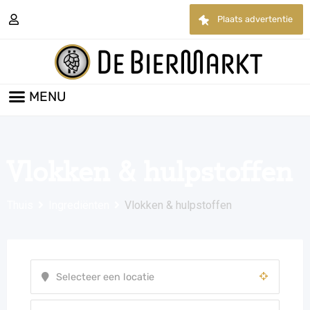
Plaats advertentie
Vlokken & hulpstoffen
Thuis
Ingrediënten
Vlokken & hulpstoffen