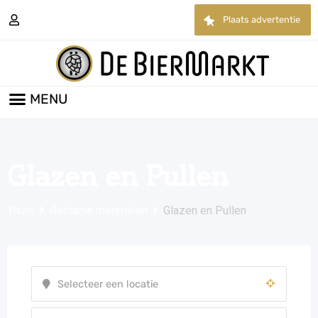
Plaats advertentie
Glazen en Pullen
Thuis
Reclame materialen
Glazen en Pullen