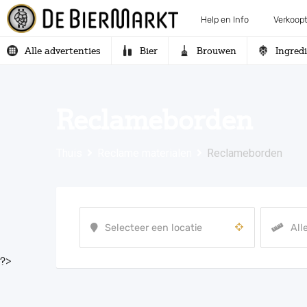
Help en Info
Verkoopt
Alle advertenties
Bier
Brouwen
Ingred
Reclameborden
Thuis
Reclame materialen
Reclameborden
?>