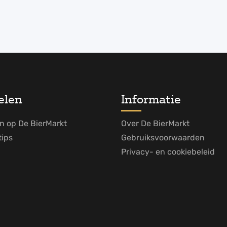
elen
Informatie
n op De BierMarkt
Over De BierMarkt
tips
Gebruiksvoorwaarden
Privacy- en cookiebeleid