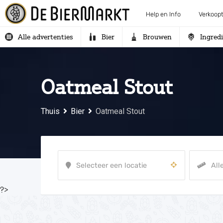
Help en Info
Verkoopt
Alle advertenties
Bier
Brouwen
Ingred
Oatmeal Stout
Thuis
Bier
Oatmeal Stout
?>