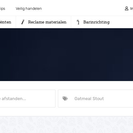
ips
Veilig handelen
I
iënten
Reclame materialen
Barinrichting